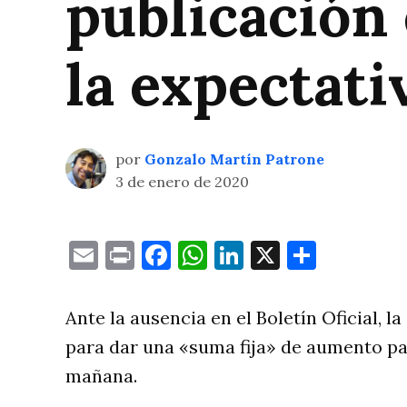
publicación 
la expectati
por
Gonzalo Martín Patrone
3 de enero de 2020
Email
Print
Facebook
WhatsApp
LinkedIn
X
Compa
Ante la ausencia en el Boletín Oficial, l
para dar una «suma fija» de aumento pa
mañana.