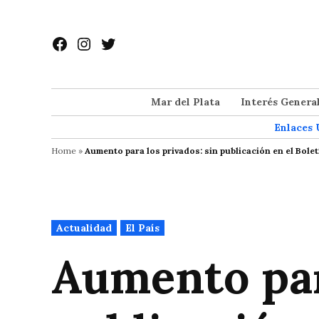
Saltar
al
Facebook
Instagram
Twitter
contenido
Mar del Plata
Interés Genera
Enlaces 
Home
»
Aumento para los privados: sin publicación en el Boletí
Publicado
Actualidad
El País
en
Aumento par