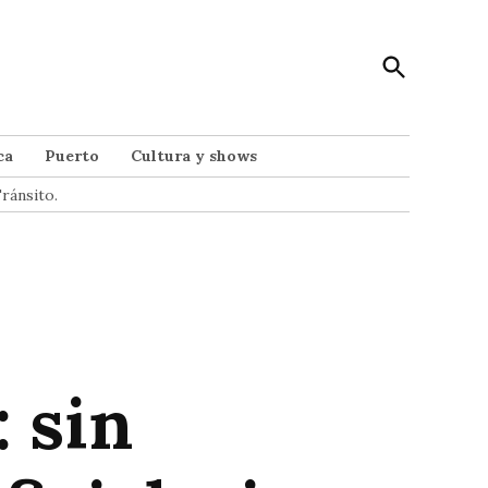
Open
Punto Noticias
Search
Noticias de Mar del Plata
ca
Puerto
Cultura y shows
ránsito.
 sin