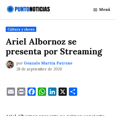
Saltar
Menú
al
Punto
contenido
Noticias
Publicado
Cultura y shows
en
Ariel Albornoz se
presenta por Streaming
por
Gonzalo Martín Patrone
28 de septiembre de 2020
Email
Print
Facebook
WhatsApp
LinkedIn
X
Comparti