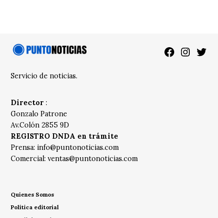
Facebook
Instagra
Twitt
Servicio de noticias.
Director
:
Gonzalo Patrone
Av.Colón 2855 9D
REGISTRO DNDA en trámite
Prensa:
info@puntonoticias.com
Comercial:
ventas@puntonoticias.com
Quienes Somos
Política editorial