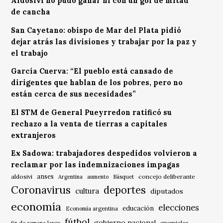
Aldosivi no pudo ganar ni con un gol de mitad
de cancha
San Cayetano: obispo de Mar del Plata pidió
dejar atrás las divisiones y trabajar por la paz y
el trabajo
García Cuerva: “El pueblo está cansado de
dirigentes que hablan de los pobres, pero no
están cerca de sus necesidades”
El STM de General Pueyrredon ratificó su
rechazo a la venta de tierras a capitales
extranjeros
Ex Sadowa: trabajadores despedidos volvieron a
reclamar por las indemnizaciones impagas
anses
aldosivi
Básquet
concejo deliberante
Argentina
aumento
Coronavirus
deportes
cultura
diputados
economía
elecciones
educación
Economía argentina
fútbol
gobierno nacional
gremiales