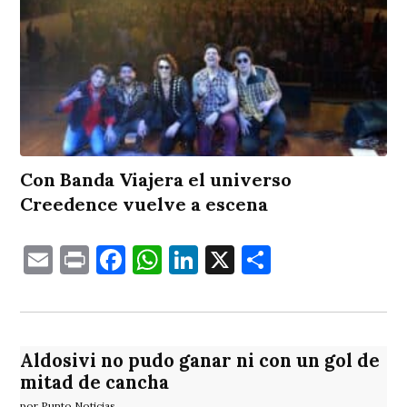
Con Banda Viajera el universo
Creedence vuelve a escena
Email
Print
Facebook
WhatsApp
LinkedIn
X
Comparti
Aldosivi no pudo ganar ni con un gol de
mitad de cancha
por Punto Noticias