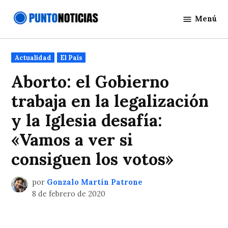
Saltar
Menú
al
Punto
contenido
Noticias
Publicado
Actualidad
El País
en
Aborto: el Gobierno
trabaja en la legalización
y la Iglesia desafía:
«Vamos a ver si
consiguen los votos»
por
Gonzalo Martín Patrone
8 de febrero de 2020