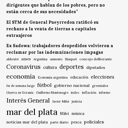
dirigentes que hablan de los pobres, pero no
están cerca de sus necesidades”
El STM de General Pueyrredon ratificó su
rechazo a la venta de tierras a capitales
extranjeros
Ex Sadowa: trabajadores despedidos volvieron a
reclamar por las indemnizaciones impagas
anses
aldosivi
Básquet
concejo deliberante
Argentina
aumento
Coronavirus
deportes
cultura
diputados
economía
elecciones
educación
Economía argentina
fútbol
gobierno nacional
gremiales
fin de semana largo
indec
inflación
Guerra en Ucrania
Guillermo Montenegro
informe
Interés General
Javier Milei
justicia
mar del plata
música
Milei
policiales
noticias mar del plata
pesca
parte diario