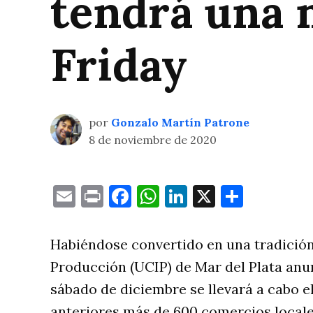
tendrá una 
Friday
por
Gonzalo Martín Patrone
8 de noviembre de 2020
Email
Print
Facebook
WhatsApp
LinkedIn
X
Compa
Habiéndose convertido en una tradición,
Producción (UCIP) de Mar del Plata anun
sábado de diciembre se llevará a cabo e
anteriores más de 600 comercios locales