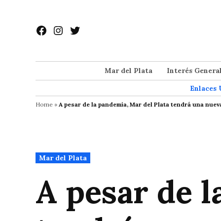
Saltar
al
Facebook
Instagram
Twitter
contenido
Mar del Plata
Interés Genera
Enlaces 
Home
»
A pesar de la pandemia, Mar del Plata tendrá una nuev
Publicado
Mar del Plata
en
A pesar de l