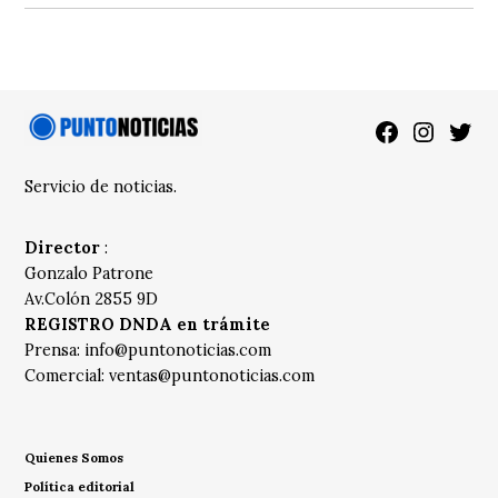
Facebook
Instagra
Twitt
Servicio de noticias.
Director
:
Gonzalo Patrone
Av.Colón 2855 9D
REGISTRO DNDA en trámite
Prensa:
info@puntonoticias.com
Comercial:
ventas@puntonoticias.com
Quienes Somos
Política editorial