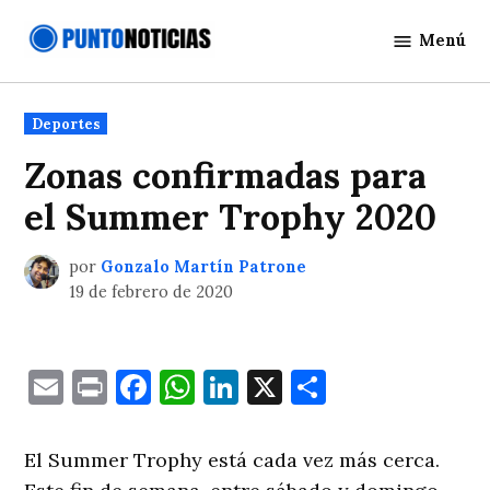
Saltar
Menú
al
Punto
contenido
Noticias
Publicado
Deportes
en
Zonas confirmadas para
el Summer Trophy 2020
por
Gonzalo Martín Patrone
19 de febrero de 2020
Email
Print
Facebook
WhatsApp
LinkedIn
X
Comparti
El Summer Trophy está cada vez más cerca.