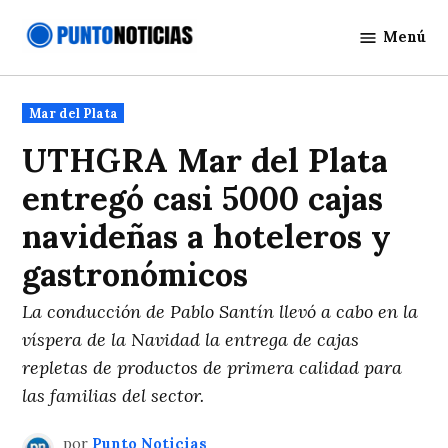
Saltar
Menú
al
Punto
contenido
Noticias
Publicado
Mar del Plata
en
UTHGRA Mar del Plata
entregó casi 5000 cajas
navideñas a hoteleros y
gastronómicos
La conducción de Pablo Santín llevó a cabo en la
víspera de la Navidad la entrega de cajas
repletas de productos de primera calidad para
las familias del sector.
por
Punto Noticias