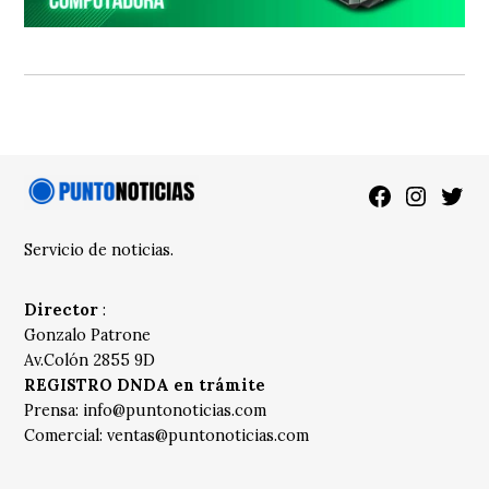
Facebook
Instagra
Twitt
Servicio de noticias.
Director
:
Gonzalo Patrone
Av.Colón 2855 9D
REGISTRO DNDA en trámite
Prensa:
info@puntonoticias.com
Comercial:
ventas@puntonoticias.com