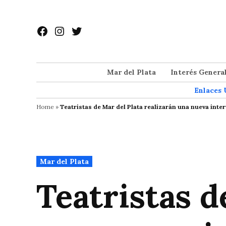
Saltar
al
Facebook
Instagram
Twitter
contenido
Mar del Plata
Interés Genera
Enlaces 
Home
»
Teatristas de Mar del Plata realizarán una nueva inter
Publicado
Mar del Plata
en
Teatristas d