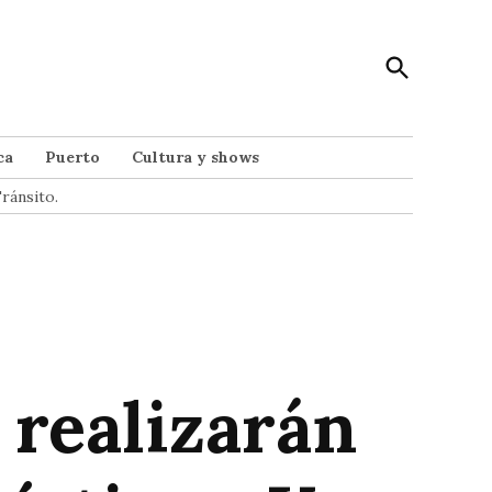
Open
Punto Noticias
Search
Noticias de Mar del Plata
ca
Puerto
Cultura y shows
ránsito.
 realizarán