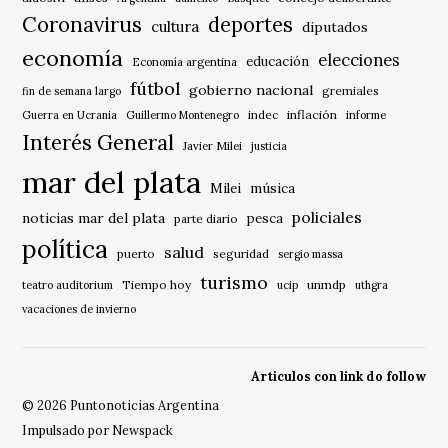
Coronavirus
deportes
cultura
diputados
economía
elecciones
educación
Economía argentina
fútbol
gobierno nacional
gremiales
fin de semana largo
indec
inflación
Guerra en Ucrania
Guillermo Montenegro
informe
Interés General
Javier Milei
justicia
mar del plata
música
Milei
policiales
noticias mar del plata
pesca
parte diario
política
salud
puerto
seguridad
sergio massa
turismo
Tiempo hoy
unmdp
teatro auditorium
ucip
uthgra
vacaciones de invierno
Articulos con link do follow
© 2026 Puntonoticias Argentina
Impulsado por Newspack