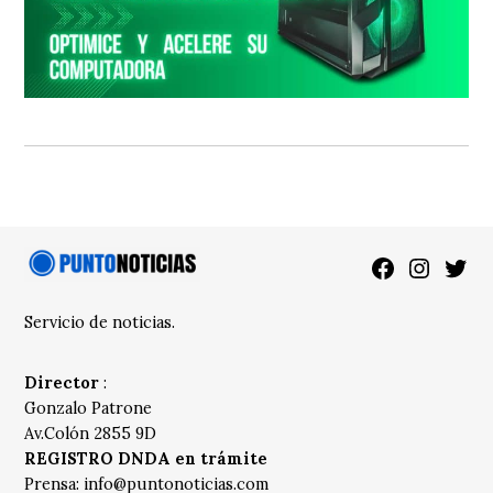
Facebook
Instagra
Twitt
Servicio de noticias.
Director
:
Gonzalo Patrone
Av.Colón 2855 9D
REGISTRO DNDA en trámite
Prensa:
info@puntonoticias.com