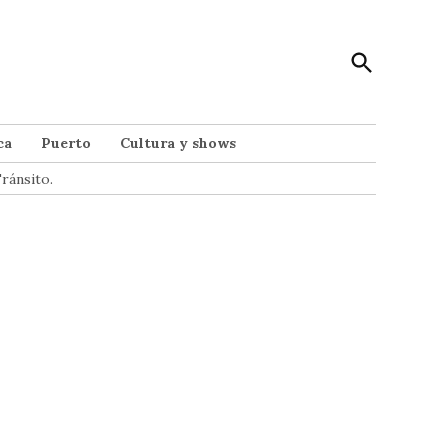
Open
Punto Noticias
Search
Noticias de Mar del Plata
ca
Puerto
Cultura y shows
ránsito.