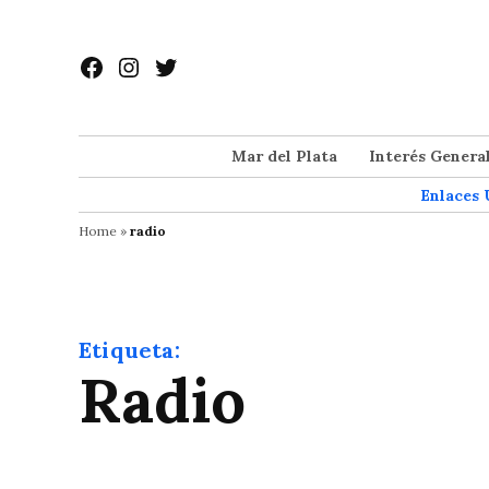
Saltar
al
Facebook
Instagram
Twitter
contenido
Mar del Plata
Interés Genera
Enlaces 
Home
»
radio
Etiqueta:
radio