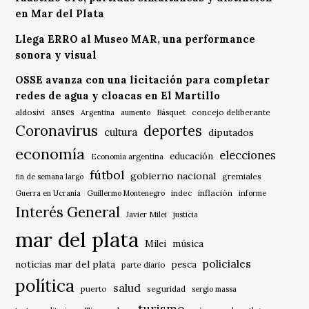
en Mar del Plata
Llega ERRO al Museo MAR, una performance
sonora y visual
OSSE avanza con una licitación para completar
redes de agua y cloacas en El Martillo
anses
aldosivi
Básquet
concejo deliberante
Argentina
aumento
Coronavirus
deportes
cultura
diputados
economía
elecciones
educación
Economía argentina
fútbol
gobierno nacional
gremiales
fin de semana largo
indec
inflación
Guerra en Ucrania
Guillermo Montenegro
informe
Interés General
Javier Milei
justicia
mar del plata
música
Milei
policiales
noticias mar del plata
pesca
parte diario
política
salud
puerto
seguridad
sergio massa
turismo