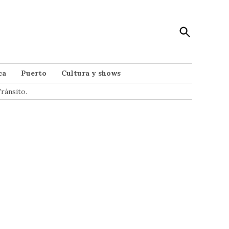
Open
Punto Noticias
Search
Noticias de Mar del Plata
ca
Puerto
Cultura y shows
ránsito.