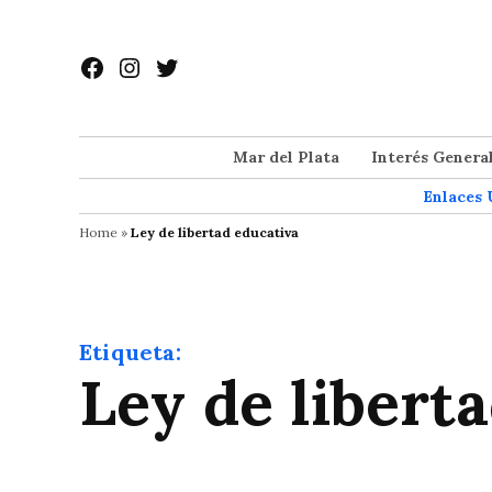
Saltar
al
Facebook
Instagram
Twitter
contenido
Mar del Plata
Interés Genera
Enlaces 
Home
»
Ley de libertad educativa
Etiqueta:
Ley de libert