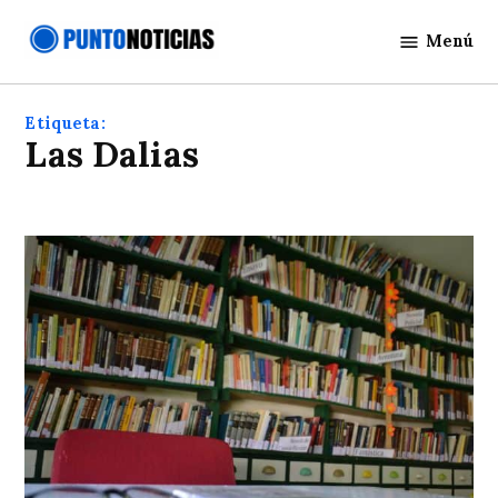
Saltar
Menú
al
Punto
contenido
Noticias
Etiqueta:
Las Dalias