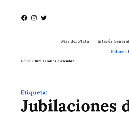
Saltar
al
Facebook
Instagram
Twitter
contenido
Mar del Plata
Interés Genera
Enlaces 
Home
»
Jubilaciones diciembre
Etiqueta:
Jubilaciones