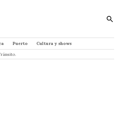
Open
Punto Noticias
Search
Noticias de Mar del Plata
ca
Puerto
Cultura y shows
ránsito.