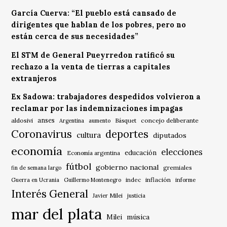
García Cuerva: “El pueblo está cansado de
dirigentes que hablan de los pobres, pero no
están cerca de sus necesidades”
El STM de General Pueyrredon ratificó su
rechazo a la venta de tierras a capitales
extranjeros
Ex Sadowa: trabajadores despedidos volvieron a
reclamar por las indemnizaciones impagas
anses
aldosivi
Básquet
concejo deliberante
Argentina
aumento
Coronavirus
deportes
cultura
diputados
economía
elecciones
educación
Economía argentina
fútbol
gobierno nacional
gremiales
fin de semana largo
indec
inflación
Guerra en Ucrania
Guillermo Montenegro
informe
Interés General
Javier Milei
justicia
mar del plata
música
Milei