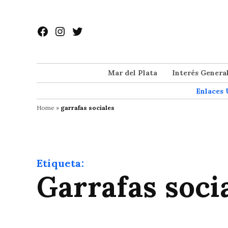
Saltar
al
Facebook
Instagram
Twitter
contenido
Mar del Plata
Interés Genera
Enlaces 
Home
»
garrafas sociales
Etiqueta:
garrafas soci