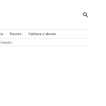
Open
Punto Noticias
Search
Noticias de Mar del Plata
ca
Puerto
Cultura y shows
ránsito.