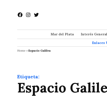
Saltar
al
Facebook
Instagram
Twitter
contenido
Mar del Plata
Interés Genera
Enlaces 
Home
»
Espacio Galilea
Etiqueta:
Espacio Galil