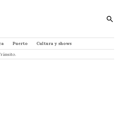
Open
Punto Noticias
Search
Noticias de Mar del Plata
ca
Puerto
Cultura y shows
ránsito.