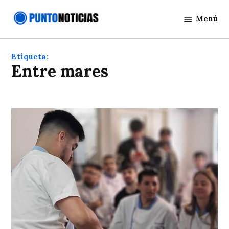
Saltar
Menú
al
Punto
contenido
Noticias
Etiqueta:
Entre mares