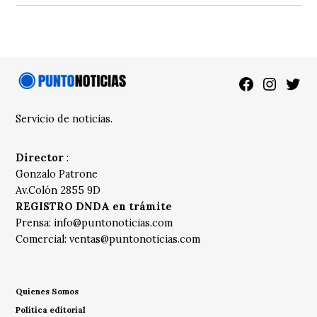
Facebook
Instagra
Twitt
Servicio de noticias.
Director
:
Gonzalo Patrone
Av.Colón 2855 9D
REGISTRO DNDA en trámite
Prensa:
info@puntonoticias.com
Comercial:
ventas@puntonoticias.com
Quienes Somos
Política editorial