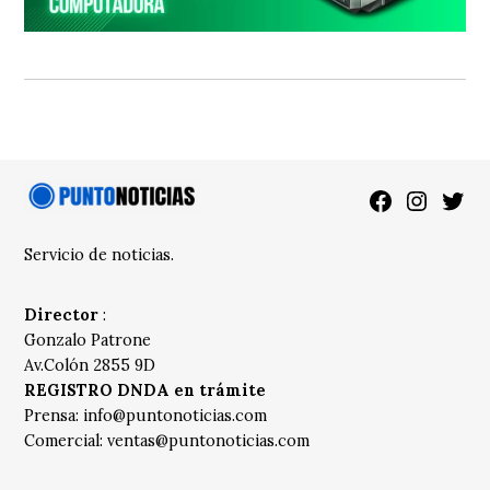
Facebook
Instagra
Twitt
Servicio de noticias.
Director
:
Gonzalo Patrone
Av.Colón 2855 9D
REGISTRO DNDA en trámite
Prensa:
info@puntonoticias.com
Comercial:
ventas@puntonoticias.com