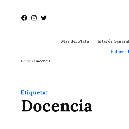
Saltar
al
Facebook
Instagram
Twitter
contenido
Mar del Plata
Interés Genera
Enlaces 
Home
»
Docencia
Etiqueta:
Docencia