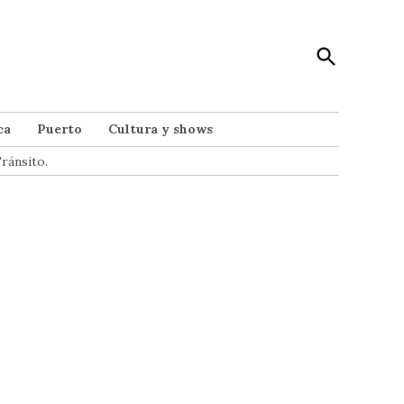
Open
Punto Noticias
Search
Noticias de Mar del Plata
ca
Puerto
Cultura y shows
ránsito.