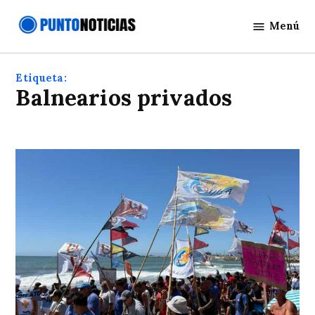
Saltar
Menú
al
Punto
contenido
Noticias
Etiqueta:
Balnearios privados