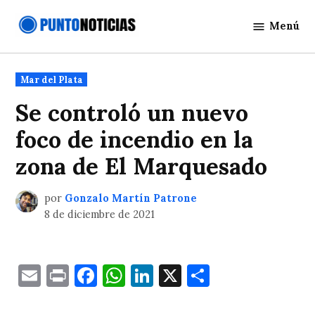
Saltar
Menú
al
Punto
contenido
Noticias
Publicado
Mar del Plata
en
Se controló un nuevo
foco de incendio en la
zona de El Marquesado
por
Gonzalo Martín Patrone
8 de diciembre de 2021
Email
Print
Facebook
WhatsApp
LinkedIn
X
Comparti