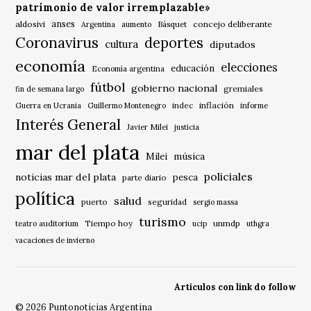
patrimonio de valor irremplazable»
anses
aldosivi
Básquet
concejo deliberante
Argentina
aumento
Coronavirus
deportes
cultura
diputados
economía
elecciones
educación
Economía argentina
fútbol
gobierno nacional
gremiales
fin de semana largo
indec
inflación
Guerra en Ucrania
Guillermo Montenegro
informe
Interés General
Javier Milei
justicia
mar del plata
música
Milei
policiales
noticias mar del plata
pesca
parte diario
política
salud
puerto
seguridad
sergio massa
turismo
Tiempo hoy
unmdp
teatro auditorium
ucip
uthgra
vacaciones de invierno
Articulos con link do follow
© 2026 Puntonoticias Argentina