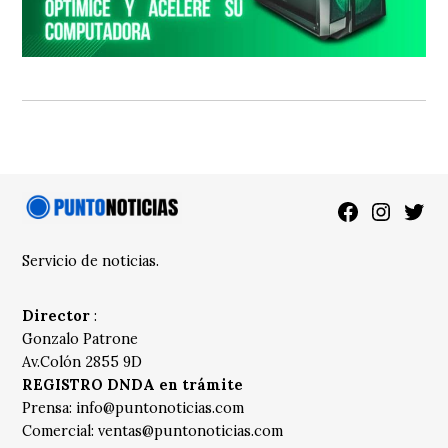
Facebook
Instagra
Twitt
Servicio de noticias.
Director
:
Gonzalo Patrone
Av.Colón 2855 9D
REGISTRO DNDA en trámite
Prensa:
info@puntonoticias.com
Comercial:
ventas@puntonoticias.com