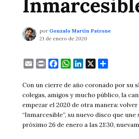
Inmarcesibl
por
Gonzalo Martín Patrone
21 de enero de 2020
Email
Print
Facebook
WhatsApp
LinkedIn
X
Compa
Con un cierre de año coronado por su
colegas, amigos y mucho público, la ca
empezar el 2020 de otra manera: volver 
“Inmarcesible”, su nuevo disco que une s
próximo 26 de enero a las 21:30, nuevam