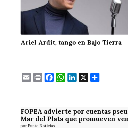
Ariel Ardit, tango en Bajo Tierra
Email
Print
Facebook
WhatsApp
LinkedIn
X
Compa
FOPEA advierte por cuentas pseud
Mar del Plata que promueven ven
por Punto Noticias