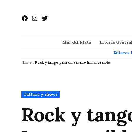
Saltar
al
Facebook
Instagram
Twitter
contenido
Mar del Plata
Interés Genera
Enlaces 
Home
»
Rock y tango para un verano Inmarcesible
Publicado
Cultura y shows
en
Rock y tang