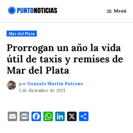
Saltar
Menú
al
Punto
contenido
Noticias
Publicado
Mar del Plata
en
Prorrogan un año la vida
útil de taxis y remises de
Mar del Plata
por
Gonzalo Martín Patrone
2 de diciembre de 2021
Email
Print
Facebook
WhatsApp
LinkedIn
X
Comparti