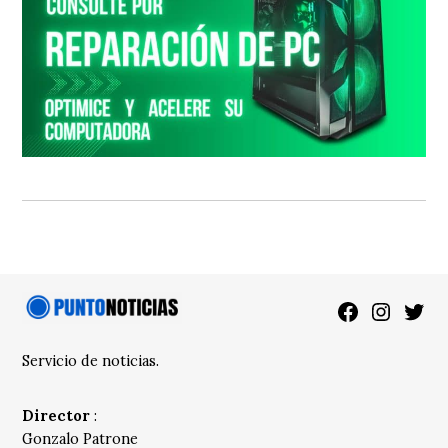
Facebook
Instagra
Twitt
Servicio de noticias.
Director
:
Gonzalo Patrone