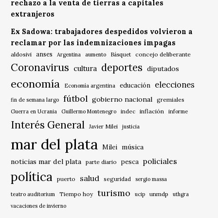
rechazo a la venta de tierras a capitales
extranjeros
Ex Sadowa: trabajadores despedidos volvieron a
reclamar por las indemnizaciones impagas
anses
aldosivi
Básquet
concejo deliberante
Argentina
aumento
Coronavirus
deportes
cultura
diputados
economía
elecciones
educación
Economía argentina
fútbol
gobierno nacional
gremiales
fin de semana largo
indec
inflación
Guerra en Ucrania
Guillermo Montenegro
informe
Interés General
Javier Milei
justicia
mar del plata
música
Milei
policiales
noticias mar del plata
pesca
parte diario
política
salud
puerto
seguridad
sergio massa
turismo
Tiempo hoy
unmdp
teatro auditorium
ucip
uthgra
vacaciones de invierno