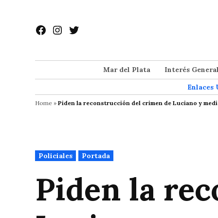
Saltar
al
Facebook
Instagram
Twitter
contenido
Mar del Plata
Interés Genera
Enlaces 
Home
»
Piden la reconstrucción del crimen de Luciano y medi
Publicado
Policiales
Portada
en
Piden la re