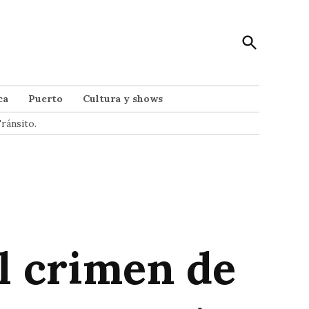
Open
Punto Noticias
Search
Noticias de Mar del Plata
ca
Puerto
Cultura y shows
ránsito.
l crimen de