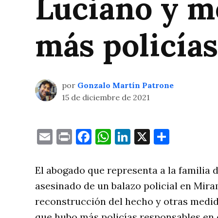
Luciano y m
más policías
por
Gonzalo Martín Patrone
15 de diciembre de 2021
Email
Print
Facebook
WhatsApp
LinkedIn
X
Compa
El abogado que representa a la familia d
asesinado de un balazo policial en Mirama
reconstrucción del hecho y otras medi
que hubo más policías responsables en e