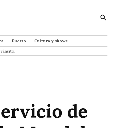
Open
Punto Noticias
Search
Noticias de Mar del Plata
ca
Puerto
Cultura y shows
ránsito.
servicio de