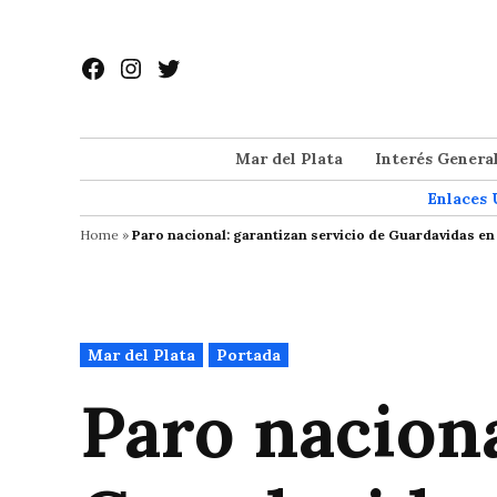
Saltar
al
Facebook
Instagram
Twitter
contenido
Mar del Plata
Interés Genera
Enlaces 
Home
»
Paro nacional: garantizan servicio de Guardavidas en 
Publicado
Mar del Plata
Portada
en
Paro naciona