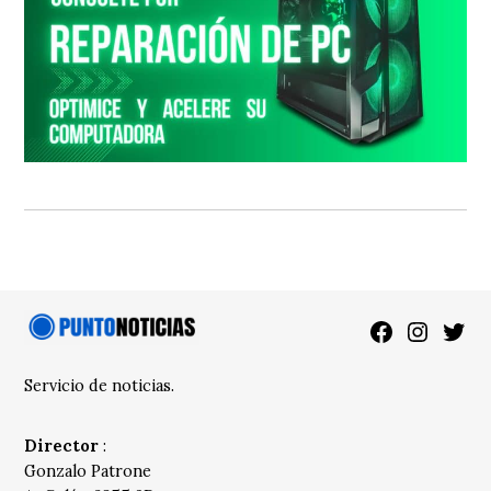
Facebook
Instagra
Twitt
Servicio de noticias.
Director
:
Gonzalo Patrone