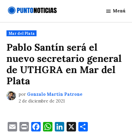
Saltar
Menú
al
Punto
contenido
Noticias
Publicado
Mar del Plata
en
Pablo Santín será el
nuevo secretario general
de UTHGRA en Mar del
Plata
por
Gonzalo Martín Patrone
2 de diciembre de 2021
Email
Print
Facebook
WhatsApp
LinkedIn
X
Comparti