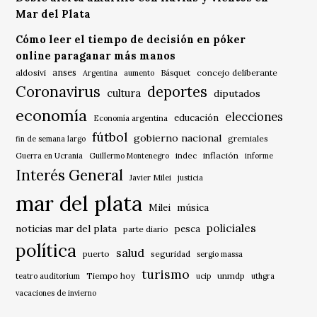
Mar del Plata
Cómo leer el tiempo de decisión en póker
online paraganar más manos
anses
aldosivi
Básquet
concejo deliberante
Argentina
aumento
Coronavirus
deportes
cultura
diputados
economía
elecciones
educación
Economía argentina
fútbol
gobierno nacional
gremiales
fin de semana largo
indec
inflación
Guerra en Ucrania
Guillermo Montenegro
informe
Interés General
Javier Milei
justicia
mar del plata
música
Milei
policiales
noticias mar del plata
pesca
parte diario
política
salud
puerto
seguridad
sergio massa
turismo
Tiempo hoy
unmdp
teatro auditorium
ucip
uthgra
vacaciones de invierno