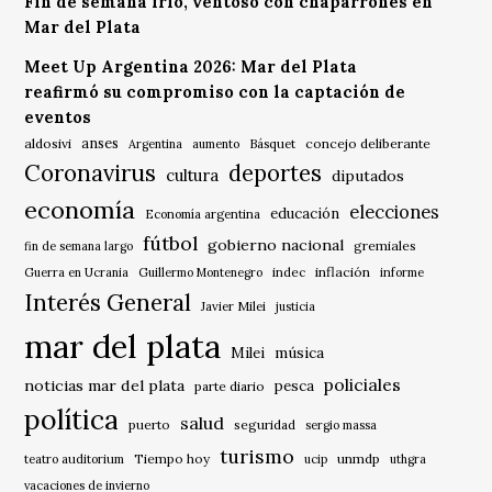
Fin de semana frío, ventoso con chaparrones en
Mar del Plata
Meet Up Argentina 2026: Mar del Plata
reafirmó su compromiso con la captación de
eventos
anses
aldosivi
Básquet
concejo deliberante
Argentina
aumento
Coronavirus
deportes
cultura
diputados
economía
elecciones
educación
Economía argentina
fútbol
gobierno nacional
gremiales
fin de semana largo
indec
inflación
Guerra en Ucrania
Guillermo Montenegro
informe
Interés General
Javier Milei
justicia
mar del plata
música
Milei
policiales
noticias mar del plata
pesca
parte diario
política
salud
puerto
seguridad
sergio massa
turismo
Tiempo hoy
unmdp
teatro auditorium
ucip
uthgra
vacaciones de invierno