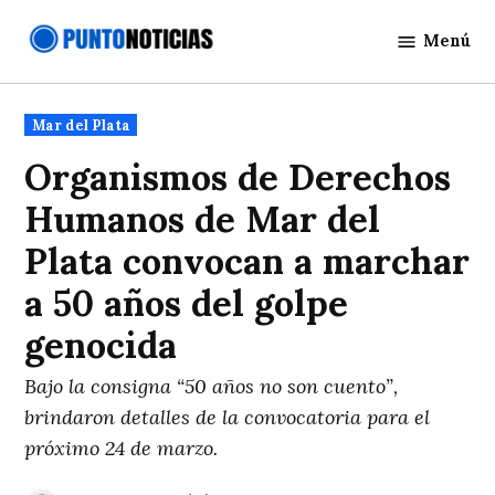
Saltar
Menú
al
Punto
contenido
Noticias
Publicado
Mar del Plata
en
Organismos de Derechos
Humanos de Mar del
Plata convocan a marchar
a 50 años del golpe
genocida
Bajo la consigna “50 años no son cuento”,
brindaron detalles de la convocatoria para el
próximo 24 de marzo.