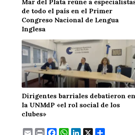
Mar del Plata reúne a especialista
de todo el país en el Primer
Congreso Nacional de Lengua
Inglesa
Dirigentes barriales debatieron e
la UNMdP «el rol social de los
clubes»
Email
Print
Facebook
WhatsApp
LinkedIn
X
Compa