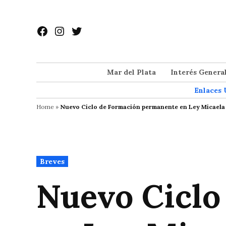
Saltar
al
Facebook
Instagram
Twitter
contenido
Mar del Plata
Interés Genera
Enlaces 
Home
»
Nuevo Ciclo de Formación permanente en Ley Micaela 
Publicado
Breves
en
Nuevo Ciclo