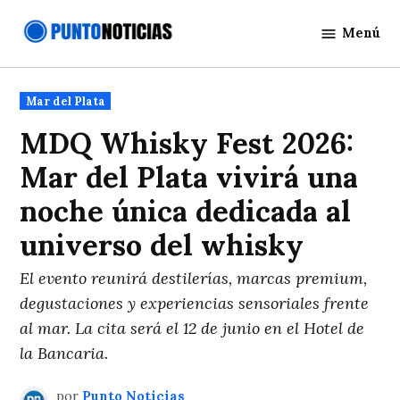
Saltar
Menú
al
Punto
contenido
Noticias
Publicado
Mar del Plata
en
MDQ Whisky Fest 2026:
Mar del Plata vivirá una
noche única dedicada al
universo del whisky
El evento reunirá destilerías, marcas premium,
degustaciones y experiencias sensoriales frente
al mar. La cita será el 12 de junio en el Hotel de
la Bancaria.
por
Punto Noticias