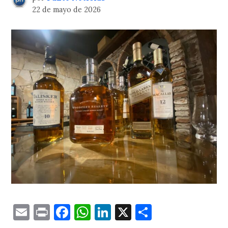
22 de mayo de 2026
Email
Print
Facebook
WhatsApp
LinkedIn
X
Comparti