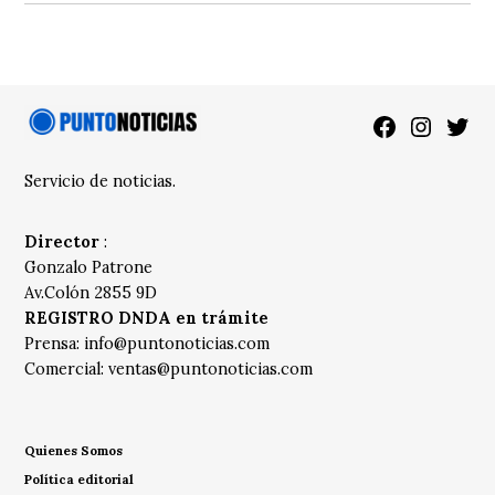
Facebook
Instagra
Twitt
Servicio de noticias.
Director
:
Gonzalo Patrone
Av.Colón 2855 9D
REGISTRO DNDA en trámite
Prensa:
info@puntonoticias.com
Comercial:
ventas@puntonoticias.com
Quienes Somos
Política editorial