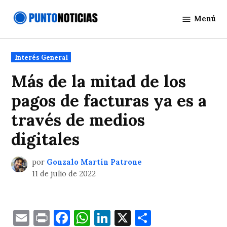
Saltar
Menú
al
Punto
contenido
Noticias
Publicado
Interés General
en
Más de la mitad de los
pagos de facturas ya es a
través de medios
digitales
por
Gonzalo Martín Patrone
11 de julio de 2022
Email
Print
Facebook
WhatsApp
LinkedIn
X
Comparti