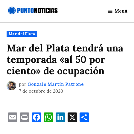
Saltar
Menú
al
Punto
contenido
Noticias
Publicado
Mar del Plata
en
Mar del Plata tendrá una
temporada «al 50 por
ciento» de ocupación
por
Gonzalo Martín Patrone
7 de octubre de 2020
Email
Print
Facebook
WhatsApp
LinkedIn
X
Comparti