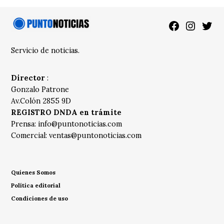
Facebook
Instagra
Twitt
Servicio de noticias.
Director
:
Gonzalo Patrone
Av.Colón 2855 9D
REGISTRO DNDA en trámite
Prensa:
info@puntonoticias.com
Comercial:
ventas@puntonoticias.com
Quienes Somos
Política editorial
Condiciones de uso