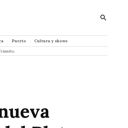
Open
Punto Noticias
Search
Noticias de Mar del Plata
ca
Puerto
Cultura y shows
ránsito.
 nueva