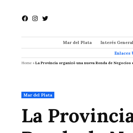
Saltar
al
Facebook
Instagram
Twitter
contenido
Mar del Plata
Interés Genera
Enlaces 
Home
»
La Provincia organizó una nueva Ronda de Negocios e
Publicado
Mar del Plata
en
La Provinci