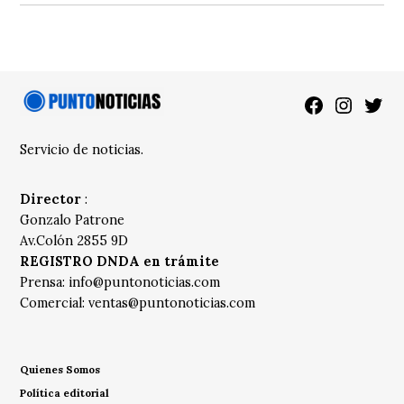
Facebook
Instagra
Twitt
Servicio de noticias.
Director
:
Gonzalo Patrone
Av.Colón 2855 9D
REGISTRO DNDA en trámite
Prensa:
info@puntonoticias.com
Comercial:
ventas@puntonoticias.com
Quienes Somos
Política editorial