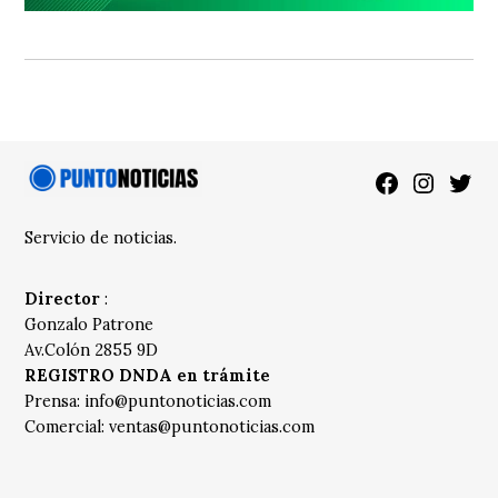
Facebook
Instagra
Twitt
Servicio de noticias.
Director
:
Gonzalo Patrone
Av.Colón 2855 9D
REGISTRO DNDA en trámite
Prensa:
info@puntonoticias.com
Comercial:
ventas@puntonoticias.com