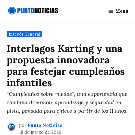
Saltar
Menú
al
Punto
contenido
Noticias
Publicado
Interés General
en
Interlagos Karting y una
propuesta innovadora
para festejar cumpleaños
infantiles
“Cumpleaños sobre ruedas”, una experiencia que
combina diversión, aprendizaje y seguridad en
pista, pensada para chicos a partir de los 11 años.
por
Punto Noticias
18 de marzo de 2026