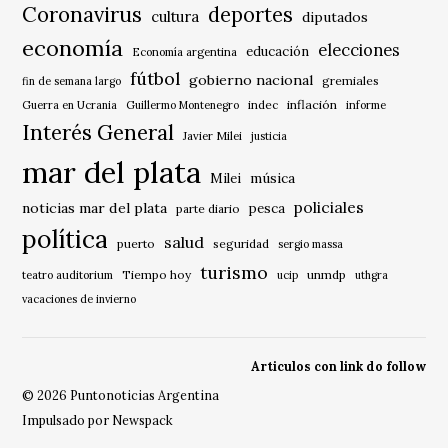
Coronavirus
deportes
cultura
diputados
economía
elecciones
educación
Economía argentina
fútbol
gobierno nacional
gremiales
fin de semana largo
indec
inflación
Guerra en Ucrania
Guillermo Montenegro
informe
Interés General
Javier Milei
justicia
mar del plata
música
Milei
policiales
noticias mar del plata
pesca
parte diario
política
salud
puerto
seguridad
sergio massa
turismo
Tiempo hoy
unmdp
teatro auditorium
ucip
uthgra
vacaciones de invierno
Articulos con link do follow
© 2026 Puntonoticias Argentina
Impulsado por Newspack