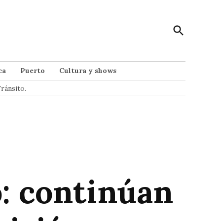
Open
Punto Noticias
Search
Noticias de Mar del Plata
ca
Puerto
Cultura y shows
ránsito.
: continúan