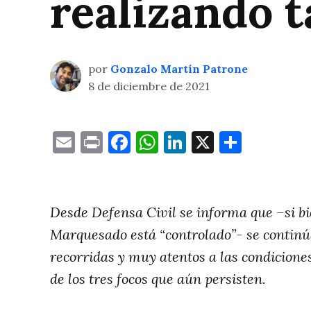
realizando t
por
Gonzalo Martín Patrone
8 de diciembre de 2021
Email
Print
Facebook
WhatsApp
LinkedIn
X
Compa
Desde Defensa Civil se informa que –si bie
Marquesado está “controlado”- se continú
recorridas y muy atentos a las condicione
de los tres focos que aún persisten.