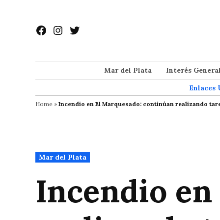
Saltar
al
Facebook
Instagram
Twitter
contenido
Mar del Plata
Interés Genera
Enlaces 
Home
»
Incendio en El Marquesado: continúan realizando tar
Publicado
Mar del Plata
en
Incendio en