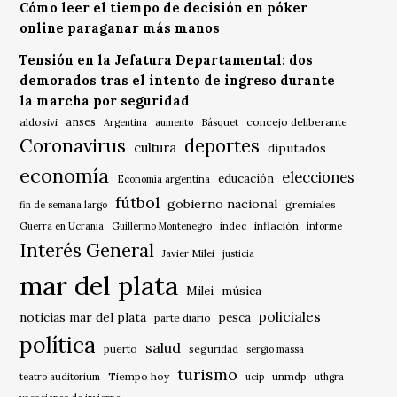
Cómo leer el tiempo de decisión en póker
online paraganar más manos
Tensión en la Jefatura Departamental: dos
demorados tras el intento de ingreso durante
la marcha por seguridad
anses
aldosivi
Básquet
concejo deliberante
Argentina
aumento
Coronavirus
deportes
cultura
diputados
economía
elecciones
educación
Economía argentina
fútbol
gobierno nacional
gremiales
fin de semana largo
indec
inflación
Guerra en Ucrania
Guillermo Montenegro
informe
Interés General
Javier Milei
justicia
mar del plata
música
Milei
policiales
noticias mar del plata
pesca
parte diario
política
salud
puerto
seguridad
sergio massa
turismo
Tiempo hoy
unmdp
teatro auditorium
ucip
uthgra