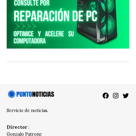
Facebook
Instagra
Twitt
Servicio de noticias.
Director
:
Gonzalo Patrone