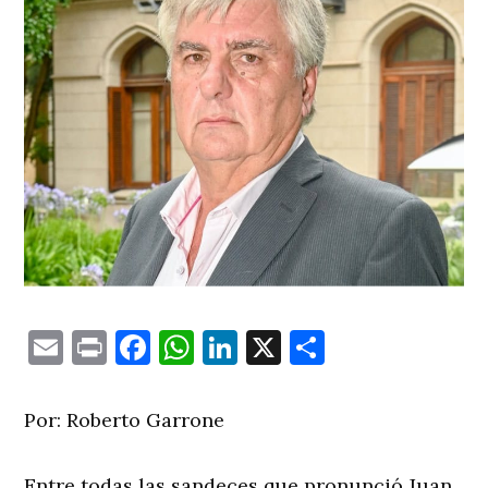
Email
Print
Facebook
WhatsApp
LinkedIn
X
Comparti
Por: Roberto Garrone
Entre todas las sandeces que pronunció Juan