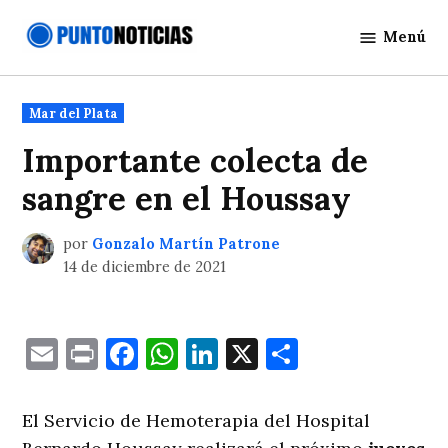
Saltar
Menú
al
Punto
contenido
Noticias
Publicado
Mar del Plata
en
Importante colecta de
sangre en el Houssay
por
Gonzalo Martín Patrone
14 de diciembre de 2021
Email
Print
Facebook
WhatsApp
LinkedIn
X
Comparti
El Servicio de Hemoterapia del Hospital