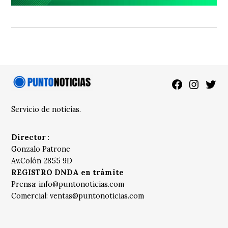
Facebook
Instagra
Twitt
Servicio de noticias.
Director
:
Gonzalo Patrone
Av.Colón 2855 9D
REGISTRO DNDA en trámite
Prensa:
info@puntonoticias.com
Comercial:
ventas@puntonoticias.com