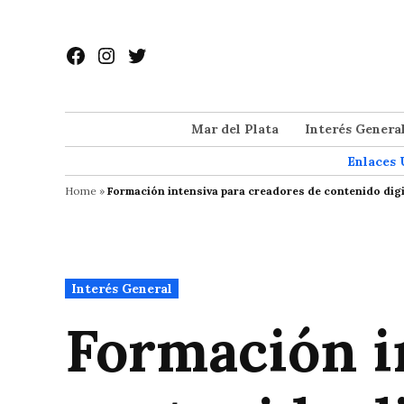
Saltar
al
Facebook
Instagram
Twitter
contenido
Mar del Plata
Interés Genera
Enlaces 
Home
»
Formación intensiva para creadores de contenido digi
Publicado
Interés General
en
Formación i