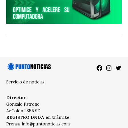
Facebook
Instagra
Twitt
Servicio de noticias.
Director
:
Gonzalo Patrone
Av.Colón 2855 9D
REGISTRO DNDA en trámite
Prensa:
info@puntonoticias.com