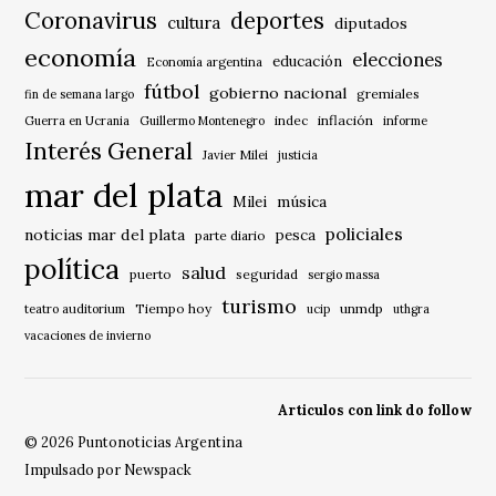
Coronavirus
deportes
cultura
diputados
economía
elecciones
educación
Economía argentina
fútbol
gobierno nacional
gremiales
fin de semana largo
indec
inflación
Guerra en Ucrania
Guillermo Montenegro
informe
Interés General
Javier Milei
justicia
mar del plata
música
Milei
policiales
noticias mar del plata
pesca
parte diario
política
salud
puerto
seguridad
sergio massa
turismo
Tiempo hoy
unmdp
teatro auditorium
ucip
uthgra
vacaciones de invierno
Articulos con link do follow
© 2026 Puntonoticias Argentina
Impulsado por Newspack