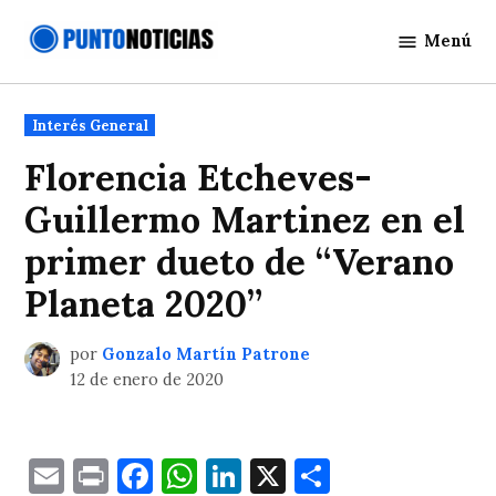
Saltar
Menú
al
Punto
contenido
Noticias
Publicado
Interés General
en
Florencia Etcheves-
Guillermo Martinez en el
primer dueto de “Verano
Planeta 2020”
por
Gonzalo Martín Patrone
12 de enero de 2020
Email
Print
Facebook
WhatsApp
LinkedIn
X
Comparti