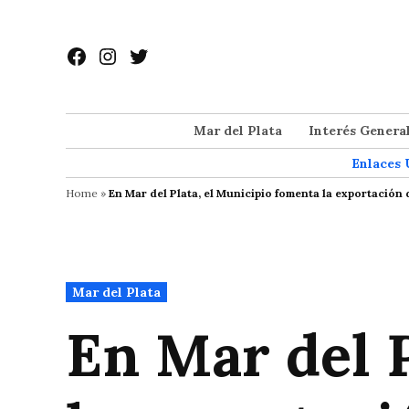
Saltar
al
Facebook
Instagram
Twitter
contenido
Mar del Plata
Interés Genera
Enlaces 
Home
»
En Mar del Plata, el Municipio fomenta la exportación
Publicado
Mar del Plata
en
En Mar del 