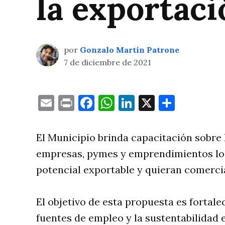
la exportaci
por
Gonzalo Martín Patrone
7 de diciembre de 2021
Email
Print
Facebook
WhatsApp
LinkedIn
X
Compa
El Municipio brinda capacitación sobr
empresas, pymes y emprendimientos lo
potencial exportable y quieran comercial
El objetivo de esta propuesta es fortale
fuentes de empleo y la sustentabilidad 