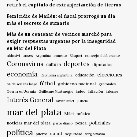
retiró el capítulo de extranjerización de tierras
Femicidio de Mailén: el fiscal prorrogó un día
más el secreto de sumario
Más de un centenar de vecinos marchó para
exigir respuestas urgentes por la inseguridad
en Mar del Plata
anses
aldosivi
Básquet
concejo deliberante
Argentina
aumento
Coronavirus
deportes
cultura
diputados
economía
elecciones
educación
Economía argentina
fútbol
gobierno nacional
gremiales
fin de semana largo
indec
inflación
Guerra en Ucrania
Guillermo Montenegro
informe
Interés General
Javier Milei
justicia
mar del plata
música
Milei
policiales
noticias mar del plata
pesca
parte diario
política
salud
puerto
seguridad
sergio massa