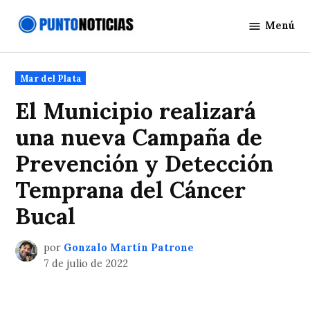
Saltar
Menú
al
Punto
contenido
Noticias
Publicado
Mar del Plata
en
El Municipio realizará
una nueva Campaña de
Prevención y Detección
Temprana del Cáncer
Bucal
por
Gonzalo Martín Patrone
7 de julio de 2022