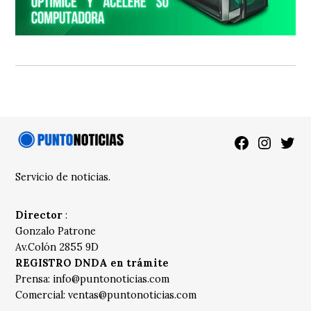
Facebook
Instagra
Twitt
Servicio de noticias.
Director
:
Gonzalo Patrone
Av.Colón 2855 9D
REGISTRO DNDA en trámite
Prensa:
info@puntonoticias.com
Comercial:
ventas@puntonoticias.com