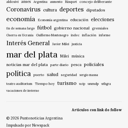
anses
aldosivi
Básquet
concejo deliberante
Argentina
aumento
Coronavirus
deportes
cultura
diputados
economía
elecciones
educación
Economía argentina
fútbol
gobierno nacional
gremiales
fin de semana largo
indec
inflación
Guerra en Ucrania
Guillermo Montenegro
informe
Interés General
Javier Milei
justicia
mar del plata
música
Milei
policiales
noticias mar del plata
pesca
parte diario
política
salud
puerto
seguridad
sergio massa
turismo
Tiempo hoy
unmdp
teatro auditorium
ucip
uthgra
vacaciones de invierno
Articulos con link do follow
© 2026 Puntonoticias Argentina
Impulsado por Newspack