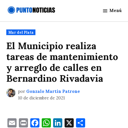
Saltar
Menú
al
Punto
contenido
Noticias
Publicado
Mar del Plata
en
El Municipio realiza
tareas de mantenimiento
y arreglo de calles en
Bernardino Rivadavia
por
Gonzalo Martín Patrone
10 de diciembre de 2021
Email
Print
Facebook
WhatsApp
LinkedIn
X
Comparti