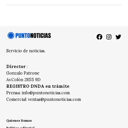
Facebook
Instagra
Twitt
Servicio de noticias.
Director
:
Gonzalo Patrone
Av.Colón 2855 9D
REGISTRO DNDA en trámite
Prensa:
info@puntonoticias.com
Comercial:
ventas@puntonoticias.com
Quienes Somos
Política editorial