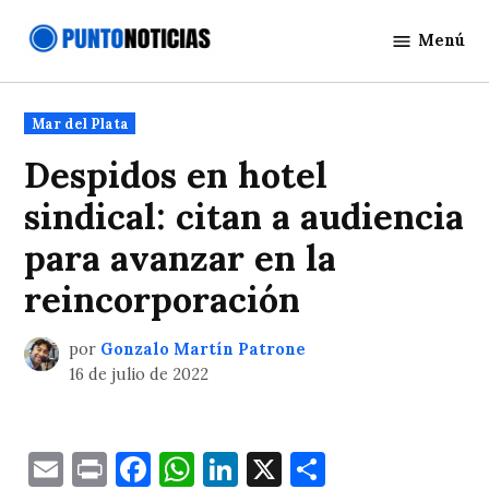
Saltar
Menú
al
Punto
contenido
Noticias
Publicado
Mar del Plata
en
Despidos en hotel
sindical: citan a audiencia
para avanzar en la
reincorporación
por
Gonzalo Martín Patrone
16 de julio de 2022
Email
Print
Facebook
WhatsApp
LinkedIn
X
Comparti