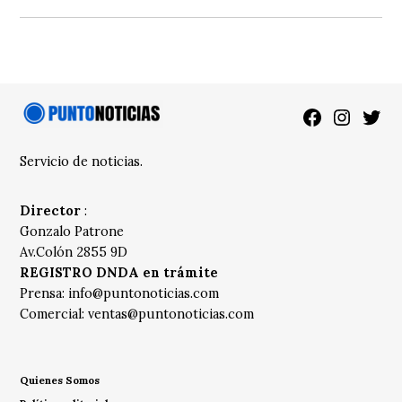
Facebook
Instagra
Twitt
Servicio de noticias.
Director
:
Gonzalo Patrone
Av.Colón 2855 9D
REGISTRO DNDA en trámite
Prensa:
info@puntonoticias.com
Comercial:
ventas@puntonoticias.com
Quienes Somos