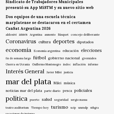
Sindicato de Trabajadores Municipales
presentó su App MiSTM y su nuevo sitio web
Dos equipos de una escuela técnica
marplatense se destacaron en el certamen
CanSat Argentina 2026
anses
aldosivi
Básquet
concejo deliberante
Argentina
aumento
Coronavirus
deportes
cultura
diputados
economía
elecciones
educación
Economía argentina
fútbol
gobierno nacional
gremiales
fin de semana largo
indec
inflación
Guerra en Ucrania
Guillermo Montenegro
informe
Interés General
Javier Milei
justicia
mar del plata
música
Milei
policiales
noticias mar del plata
pesca
parte diario
política
salud
puerto
seguridad
sergio massa
turismo
Tiempo hoy
unmdp
teatro auditorium
ucip
uthgra
vacaciones de invierno