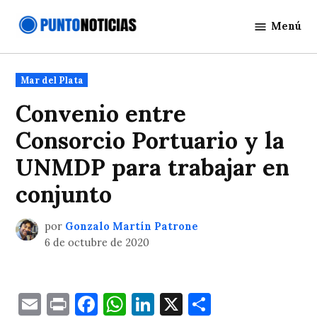
Saltar
Menú
al
Punto
contenido
Noticias
Publicado
Mar del Plata
en
Convenio entre
Consorcio Portuario y la
UNMDP para trabajar en
conjunto
por
Gonzalo Martín Patrone
6 de octubre de 2020
Email
Print
Facebook
WhatsApp
LinkedIn
X
Comparti