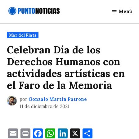
Saltar
Menú
al
Punto
contenido
Noticias
Publicado
Mar del Plata
en
Celebran Día de los
Derechos Humanos con
actividades artísticas en
el Faro de la Memoria
por
Gonzalo Martín Patrone
11 de diciembre de 2021
Email
Print
Facebook
WhatsApp
LinkedIn
X
Comparti