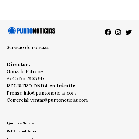
Facebook
Instagra
Twitt
Servicio de noticias.
Director
:
Gonzalo Patrone
Av.Colón 2855 9D
REGISTRO DNDA en trámite
Prensa:
info@puntonoticias.com
Comercial:
ventas@puntonoticias.com
Quienes Somos
Política editorial