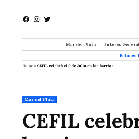
Saltar
al
Facebook
Instagram
Twitter
contenido
Mar del Plata
Interés Genera
Enlaces 
Home
»
CEFIL celebró el 9 de Julio en los barrios
Publicado
Mar del Plata
en
CEFIL celebr