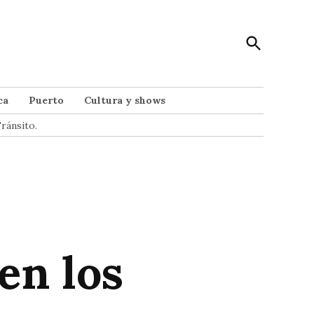
Open
Punto Noticias
Search
Noticias de Mar del Plata
ca
Puerto
Cultura y shows
ránsito.
en los