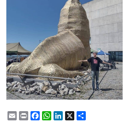
Email
Print
Facebook
WhatsApp
LinkedIn
X
Comparti