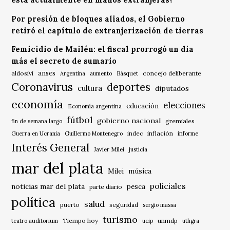
está actualmente en manos extranjeras?
Por presión de bloques aliados, el Gobierno
retiró el capítulo de extranjerización de tierras
Femicidio de Mailén: el fiscal prorrogó un día
más el secreto de sumario
anses
aldosivi
Básquet
concejo deliberante
Argentina
aumento
Coronavirus
deportes
cultura
diputados
economía
elecciones
educación
Economía argentina
fútbol
gobierno nacional
gremiales
fin de semana largo
indec
inflación
Guerra en Ucrania
Guillermo Montenegro
informe
Interés General
Javier Milei
justicia
mar del plata
música
Milei
policiales
noticias mar del plata
pesca
parte diario
política
salud
puerto
seguridad
sergio massa
turismo
Tiempo hoy
unmdp
teatro auditorium
ucip
uthgra