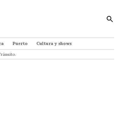
Open
Punto Noticias
Search
Noticias de Mar del Plata
ca
Puerto
Cultura y shows
ránsito.