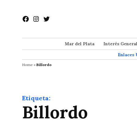
Saltar
al
Facebook
Instagram
Twitter
contenido
Mar del Plata
Interés Genera
Enlaces 
Home
»
Billordo
Etiqueta:
Billordo