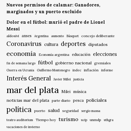
Nuevos permisos de calamar: Ganadores,
marginados y un puerto excluido
Dolor en el fútbol: murió el padre de Lionel
Messi
anses
aldosivi
Básquet
concejo deliberante
Argentina
aumento
Coronavirus
deportes
cultura
diputados
economía
elecciones
educación
Economía argentina
fútbol
gobierno nacional
gremiales
fin de semana largo
indec
inflación
Guerra en Ucrania
Guillermo Montenegro
informe
Interés General
Javier Milei
justicia
mar del plata
música
Milei
policiales
noticias mar del plata
pesca
parte diario
política
salud
puerto
seguridad
sergio massa
turismo
Tiempo hoy
unmdp
teatro auditorium
ucip
uthgra
vacaciones de invierno