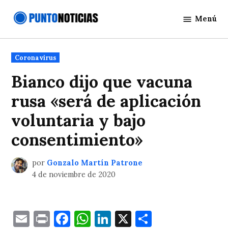
Saltar
Menú
al
Punto
contenido
Noticias
Publicado
Coronavirus
en
Bianco dijo que vacuna
rusa «será de aplicación
voluntaria y bajo
consentimiento»
por
Gonzalo Martín Patrone
4 de noviembre de 2020
Email
Print
Facebook
WhatsApp
LinkedIn
X
Comparti